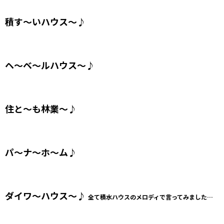
積す～いハウス～♪
ヘ～ベ〜ルハウス〜♪
住と〜も林業〜♪
パ～ナ～ホ〜ム♪
ダイワ～ハウス～♪
全て積水ハウスのメロディで言ってみました…