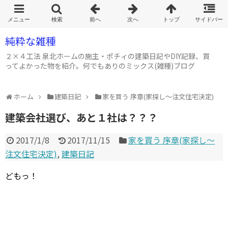
純粋な雑種
２×４工法 泉北ホームの施主・ポチィの建築日記やDIY記録、買
ってよかった物を紹介。何でもありのミックス(雑種)ブログ
ホーム
建築日記
家を買う 序章(家探し～注文住宅決定)
建築会社選び、あと１社は？？？
2017/1/8
2017/11/15
家を買う 序章(家探し～
注文住宅決定)
,
建築日記
どもっ！