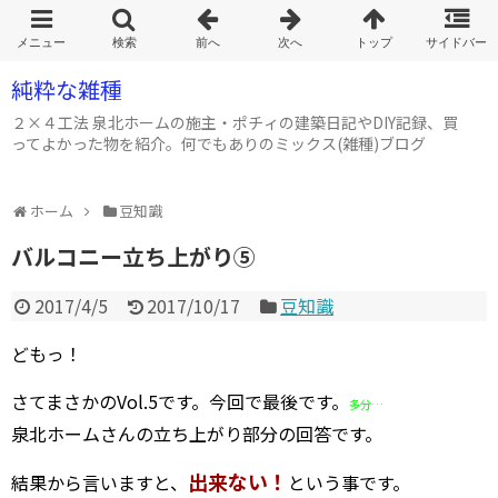
純粋な雑種
２×４工法 泉北ホームの施主・ポチィの建築日記やDIY記録、買
ってよかった物を紹介。何でもありのミックス(雑種)ブログ
ホーム
豆知識
バルコニー立ち上がり⑤
2017/4/5
2017/10/17
豆知識
どもっ！
さてまさかのVol.5です。今回で最後です。
多分…
泉北ホームさんの立ち上がり部分の回答です。
出来ない！
結果から言いますと、
という事です。