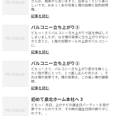
さんは、結果から言いますと、出来る！という事ら
しいです。おおっ！あの写真と僕の説明と契約前特
権...
記事を読む
バルコニー立ち上がり③
どもっ！さてバルコニー立ち上がりで話を伸ばして
しまいましたが、なぜ僕の実家に立ち上がりがない
かと言うと、１階の玄関ホールの上部がバルコニー
に...
記事を読む
バルコニー立ち上がり②
どもっ！さて、バルコニー立ち上がり部分を無くし
たい我が家にとって、１つ差し込んだ光とは…。そ
れは僕の実家です。僕の実家は、この長い僕の建築
検...
記事を読む
初めて泉北ホーム本社へ 3
どもっ！ 先日、上のチビの誕生日パーティーを我が
家でやったのですが、その時の誕生日用の飾りがこ
れです。 ...