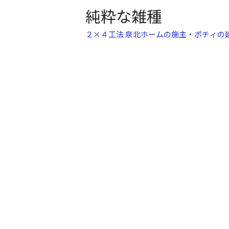
純粋な雑種
２×４工法 泉北ホームの施主・ポチィの