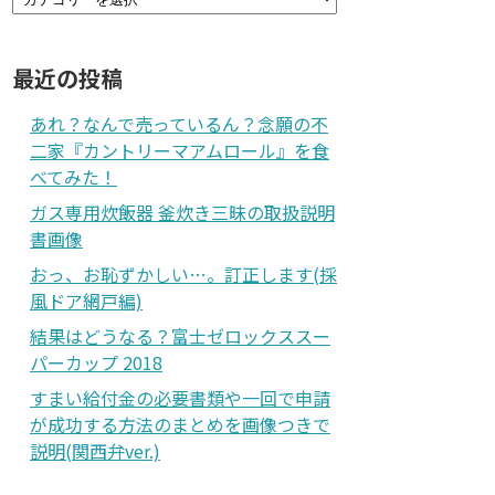
最近の投稿
あれ？なんで売っているん？念願の不
二家『カントリーマアムロール』を食
べてみた！
ガス専用炊飯器 釜炊き三昧の取扱説明
書画像
おっ、お恥ずかしい…。訂正します(採
風ドア網戸編)
結果はどうなる？富士ゼロックススー
パーカップ 2018
すまい給付金の必要書類や一回で申請
が成功する方法のまとめを画像つきで
説明(関西弁ver.)