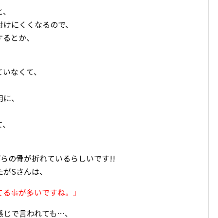
と、
付けにくくなるので、
するとか、
ていなくて、
用に、
。
て、
らの骨が折れているらしいです!!
たがSさんは、
てる事が多いですね。」
感じで言われても…、