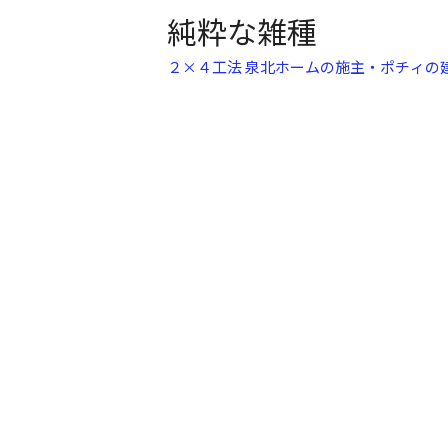
純粋な雑種
２×４工法 泉北ホームの施主・ポチィの