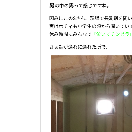
男
男
の中の
って感じですね。
因みにこのSさん、現場で長渕剛を聞
実はポチィも小学生の頃から聞いてい
休み時間にみんなで
「泣いてチンピラ
さぁ話が逸れに逸れた所で、