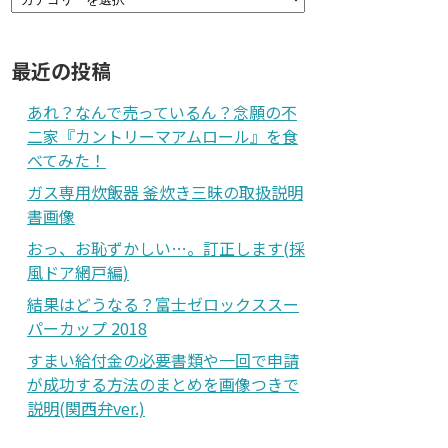
最近の投稿
あれ？なんで売っているん？念願の不
二家『カントリーマアムロール』を食
べてみた！
ガス専用炊飯器 釜炊き三昧の取扱説明
書画像
おっ、お恥ずかしい…。訂正します(採
風ドア網戸編)
結果はどうなる？富士ゼロックススー
パーカップ 2018
すまい給付金の必要書類や一回で申請
が成功する方法のまとめを画像つきで
説明(関西弁ver.)