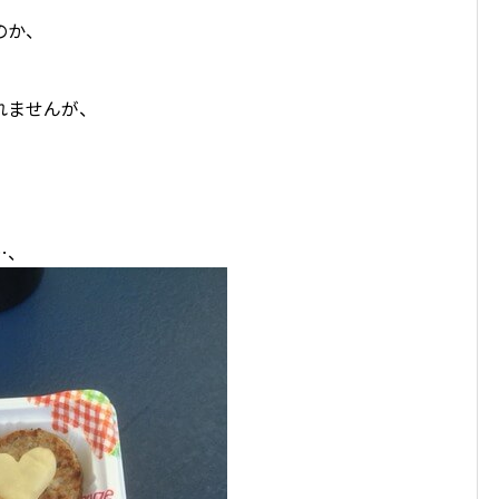
のか、
。
れませんが、
…、