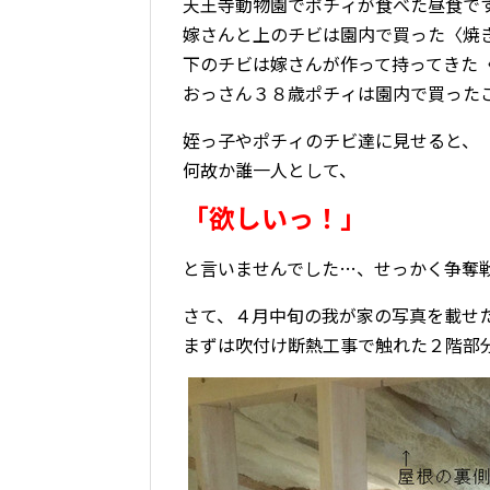
天王寺動物園でポチィが食べた昼食で
嫁さんと上のチビは園内で買った〈焼
下のチビは嫁さんが作って持ってきた
おっさん３８歳ポチィは園内で買った
姪っ子やポチィのチビ達に見せると、
何故か誰一人として、
「欲しいっ！」
と言いませんでした…、せっかく争奪
さて、４月中旬の我が家の写真を載せ
まずは吹付け断熱工事で触れた２階部