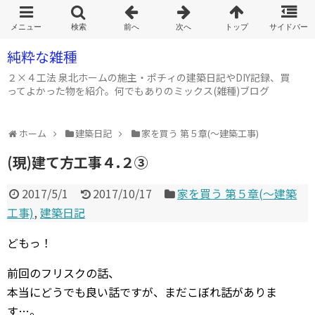
純粋な雑種
２×４工法 泉北ホームの施主・ポチィの建築日記やDIY記録、買
ってよかった物を紹介。何でもありのミックス(雑種)ブログ
ホーム
建築日記
家を買う 第５章(～建築工事)
(現)建て方工事４.２③
2017/5/1
2017/10/17
家を買う 第５章(～建築
工事)
,
建築日記
どもっ！
前回のフリスクの話、
本当にどうでも良い話ですが、まだこぼれ話がありま
す…。