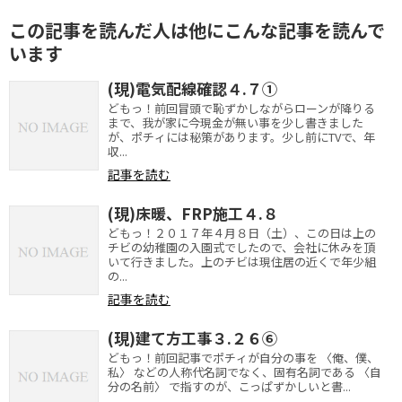
この記事を読んだ人は他にこんな記事を読んで
います
(現)電気配線確認４.７①
どもっ！前回冒頭で恥ずかしながらローンが降りる
まで、我が家に今現金が無い事を少し書きました
が、ポチィには秘策があります。少し前にTVで、年
収...
記事を読む
(現)床暖、FRP施工４.８
どもっ！２０１７年４月８日（土）、この日は上の
チビの幼稚園の入園式でしたので、会社に休みを頂
いて行きました。上のチビは現住居の近くで年少組
の...
記事を読む
(現)建て方工事３.２６⑥
どもっ！前回記事でポチィが自分の事を 〈俺、僕、
私〉 などの人称代名詞でなく、固有名詞である 〈自
分の名前〉 で指すのが、こっぱずかしいと書...