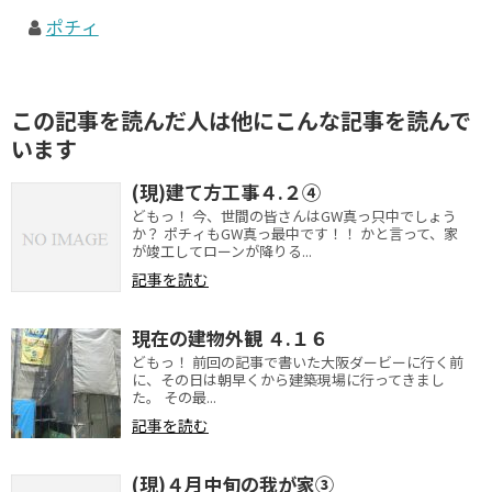
ポチィ
この記事を読んだ人は他にこんな記事を読んで
います
(現)建て方工事４.２④
どもっ！ 今、世間の皆さんはGW真っ只中でしょう
か？ ポチィもGW真っ最中です！！ かと言って、家
が竣工してローンが降りる...
記事を読む
現在の建物外観 ４.１６
どもっ！ 前回の記事で書いた大阪ダービーに行く前
に、その日は朝早くから建築現場に行ってきまし
た。 その最...
記事を読む
(現)４月中旬の我が家③