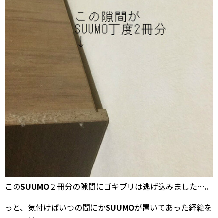
この
SUUMO
２冊分の隙間にゴキブリは逃げ込みました…。
っと、気付けばいつの間にか
SUUMO
が置いてあった経緯を