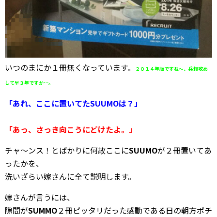
いつのまにか１冊無くなっています。
２０１４年版ですね～、
兵糧攻め
して早
３年ですか…。
「あれ、ここに置いてたSUUMOは？」
「あっ、さっき向こうにどけたよ。」
チャ～ンス！とばかりに何故ここに
SUUMO
が２冊置いてあ
ったかを、
洗いざらい嫁さんに全て説明します。
嫁さんが言うには、
隙間が
SUMMO
２冊ピッタリだった感動である日の朝方ポチ