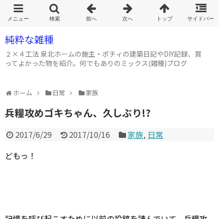
純粋な雑種
２×４工法 泉北ホームの施主・ポチィの建築日記やDIY記録、買
ってよかった物を紹介。何でもありのミックス(雑種)ブログ
ホーム
日常
家族
兵糧攻めゴキちゃん、久しぶり!?
2017/6/29
2017/10/16
家族
,
日常
どもっ！
記憶を呼び起こすために以前の投稿を読んでいて、兵糧攻