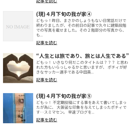
記事を読む
(現)４月下旬の我が家④
どもっ！昨日、まさかのしょうもない日常話だけで
終わりましたが、その前日の記事で久々に建築段階
での写真を載せました。その２階部分の写真から、
も...
記事を読む
“人生とは旅であり、旅とは人生である”
どもっ！ いきなり何だこのタイトルは？？？ と思わ
れた方もいらっしゃるかと思いますが、 ポチィが好
きなサッカー選手である中田英...
記事を読む
(現)４月下旬の我が家⑤
どもっ！ 不定期投稿にする事をあえて書いてしまっ
たが為に、 大袈裟な印象を与えてしまったポチィで
す…スミマセン。 早速ブログを...
記事を読む