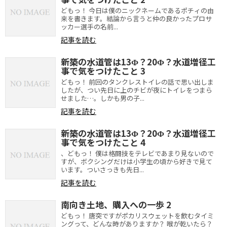
どもっ！ 今日は僕のニックネームであるポチィの由
来を書きます。結論から言うと仲の良かったプロサ
ッカー選手の名前...
記事を読む
新築の水道管は13Φ？20Φ？水道増径工
事で気をつけたこと 3
どもっ！ 前回のタンクレストイレの話で思い出しま
したが、つい先日に上のチビが夜にトイレをつまら
せました…。しかも男の子...
記事を読む
新築の水道管は13Φ？20Φ？水道増径工
事で気をつけたこと 4
、どもっ！ 僕は格闘技をテレビであまり見ないので
すが、ボクシングだけは小学生の頃から好きで見て
います。ついさっきも先日...
記事を読む
南向き土地、購入への一歩 2
どもっ！ 唐突ですがポカリスウェットを飲むタイミ
ングって、どんな時がありますか？ 喉が乾いたら？