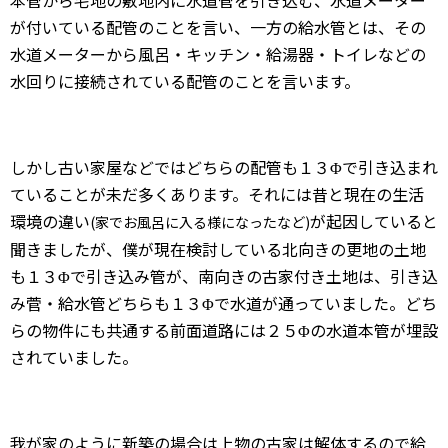
本管から宅地の敷地内に水道管を引き込む、水道メーター
が付いている配管のことを言い、一方の給水管とは、その
水道メーターから風呂・キッチン・給湯器・トイレなどの
水回りに接続されている配管のことを言います。
しかし古い家屋などではどちらの配管も１３Φで引き込まれ
ていることが未だ多くあります。それには昔と現在の生活
環境の違い
が起因していると
(家でお風呂に入る様になったなど)
聞きましたが、僕が現在検討している北向きの更地の土地
も１３Φで引き込み管が、南向きの古家付き土地は、引き込
み菅・給水管どちらも１３Φで水道が通っていました。どち
らの物件にも共通する前面道路には２５Φの水道本管が埋設
されていました。
我が家のように新築の場合は上物の古家は解体するので給