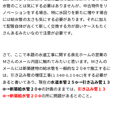
水管のことは気にする必要はありませんが、中古物件をリ
ノベーションをする場合、特に水回りを新たに増やす場合
には給水管の太さも気にする必要があります。それに加え
て配管自体が古くて新しく交換する方が良いケースもたく
さんあるみたいなので注意が必要です。
さて、ここで本題の水道工事に関する泉北ホームの営業の
Ｍさんのメール内容に触れてみたいと思います。Ｍさんの
メールには新築建物の給水管を一般的な２０Φで施工するに
は、引き込み管の増径工事
をする必要が
(１３Φから２０Φに)
あると書いてあり、現在の
水道本管２５Φ→引き込み菅１３
Φ→新築給水管２０Φ
の計画のままでは、
引き込み菅１３
Φ→新築給水管２０Φ
の所に問題があるとのこと。