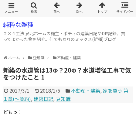
純粋な雑種
２×４工法 泉北ホームの施主・ポチィの建築日記やDIY記録、買
ってよかった物を紹介。何でもありのミックス(雑種)ブログ
ホーム
豆知識
不動産・建築
新築の水道管は13Φ？20Φ？水道増径工事で気
をつけたこと 1
2017/3/1
2018/1/5
不動産・建築
,
家を買う 第
１章(～契約)
,
建築日記
,
豆知識
どもっ！